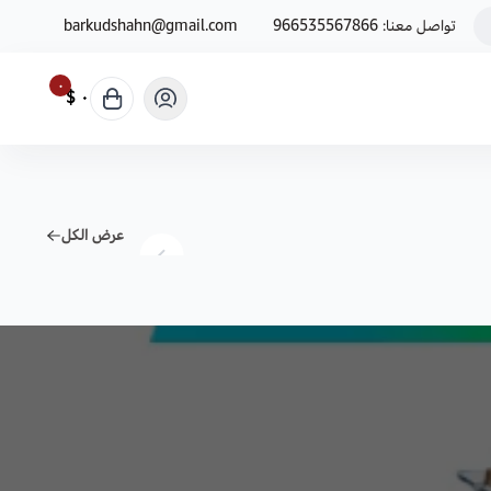
تواصل معنا:
966535567866
barkudshahn@gmail.com
٠
٠ $
عرض الكل