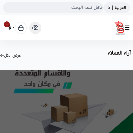
العربية
|
$
٠
٠ $
باركود شحن
آراء العملاء
عرض الكل