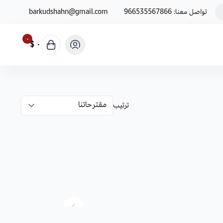
تواصل معنا:
966535567866
barkudshahn@gmail.com
٠
٠ $
ترتيب